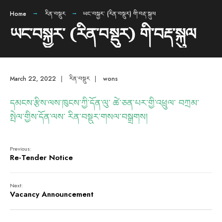
Home
རིན་བསྡུར
ཡང་བསྐྱར་ (རིན་བསྡུར) གི་བརྡ་སྐུལ
ཡང་བསྐྱར་ (རིན་བསྡུར) གི་བརྡ་སྐུལ
March 22, 2022
|
རིན་བསྡུར
|
wons
དམངས་རྩིས་ལས་ཁུངས་ཀྱི་དོན་ལུ་ ཚེ་ཅན་པར་གྱི་འཕྲུལ་ བཀྲམ་
སྤེལ་གྱིས་དོན་ལས་ རིན་བསྡུར་གསལ་བསྒྲགས།
Previous:
Re-Tender Notice
Next:
Vacancy Announcement