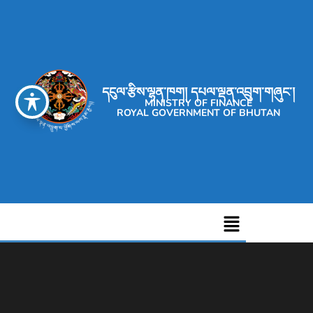
དངུལ་རྩིས་ལྷན་ཁག། དཔལ་ལྡན་འབྲུག་གཞུང་།
MINISTRY OF FINANCE
ROYAL GOVERNMENT OF BHUTAN